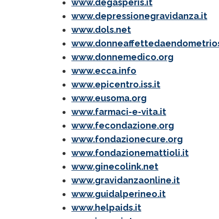
www.degasperis.it
www.depressionegravidanza.it
www.dols.net
www.donneaffettedaendometriosi
www.donnemedico.org
www.ecca.info
www.epicentro.iss.it
www.eusoma.org
www.farmaci-e-vita.it
www.fecondazione.org
www.fondazionecure.org
www.fondazionemattioli.it
www.ginecolink.net
www.gravidanzaonline.it
www.guidalperineo.it
www.helpaids.it