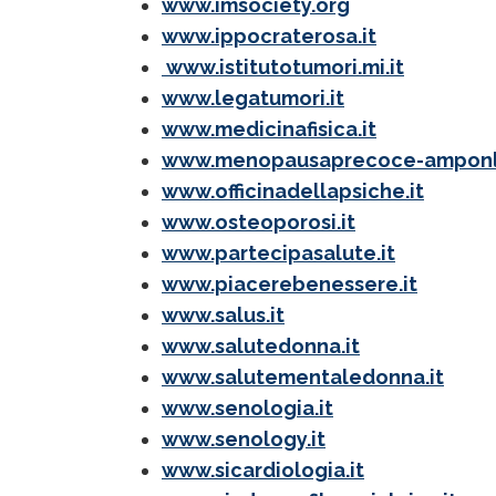
www.imsociety.org
www.ippocraterosa.it
www.istitutotumori.mi.it
www.legatumori.it
www.medicinafisica.it
www.menopausaprecoce-amponlu
www.officinadellapsiche.it
www.osteoporosi.it
www.partecipasalute.it
www.piacerebenessere.it
www.salus.it
www.salutedonna.it
www.salutementaledonna.it
www.senologia.it
www.senology.it
www.sicardiologia.it